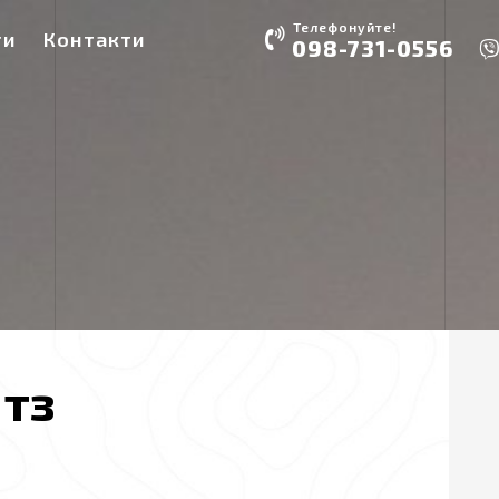
Телефонуйте!
ги
Контакти
098-731-0556
локонструкції та вироби з нержавіючої сталі «.
тз